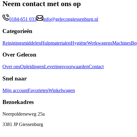
Neem contact met ons op
0184-651 033
info@gelecongiessenburg.nl
Categorieën
Reinigingsmiddelen
Hulpmaterialen
Hygiëne
Werkwagens
Machines
Bed
Over Gelecon
Over ons
Opleidingen
Leveringsvoorwaarden
Contact
Snel naar
Mijn account
Favorieten
Winkelwagen
Bezoekadres
Neerpolderseweg 25a
3381 JP Giessenburg