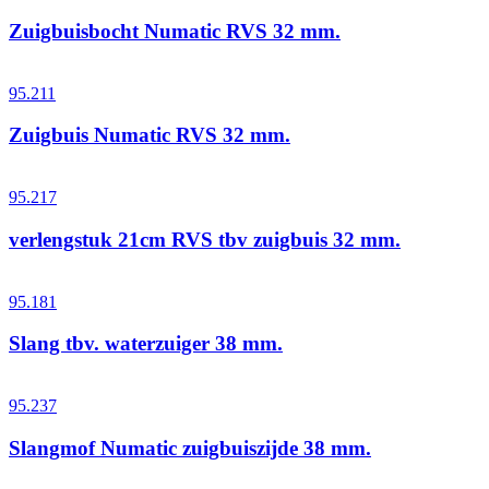
Zuigbuisbocht Numatic RVS 32 mm.
95.211
Zuigbuis Numatic RVS 32 mm.
95.217
verlengstuk 21cm RVS tbv zuigbuis 32 mm.
95.181
Slang tbv. waterzuiger 38 mm.
95.237
Slangmof Numatic zuigbuiszijde 38 mm.