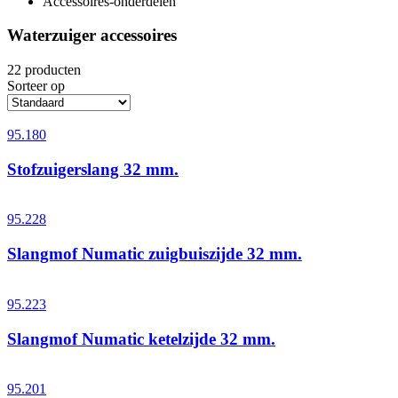
Accessoires-onderdelen
Waterzuiger accessoires
22 producten
Sorteer op
95.180
Stofzuigerslang 32 mm.
95.228
Slangmof Numatic zuigbuiszijde 32 mm.
95.223
Slangmof Numatic ketelzijde 32 mm.
95.201